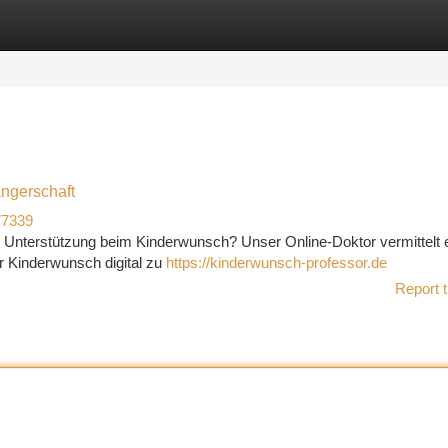
tegories
Register
Login
ngerschaft
77339
 Unterstützung beim Kinderwunsch? Unser Online-Doktor vermittelt 
ür Kinderwunsch digital zu
https://kinderwunsch-professor.de
Report t