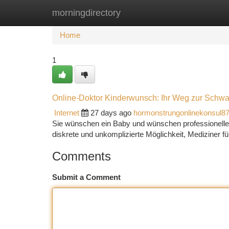
morningdirectory
Home
New Site Listings
Add Site
Ca
Home
1
Online-Doktor Kinderwunsch: Ihr Weg zur Schwa
Internet
27 days ago
hormonstrungonlinekonsul8
Sie wünschen ein Baby und wünschen professionelle
diskrete und unkomplizierte Möglichkeit, Mediziner f
Comments
Submit a Comment