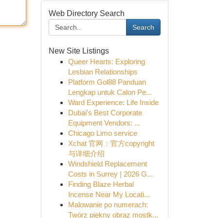
Web Directory Search
Search
New Site Listings
Queer Hearts: Exploring
Lesbian Relationships
Platform Gol88 Panduan
Lengkap untuk Calon Pe...
Ward Experience: Life Inside
Dubai's Best Corporate
Equipment Vendors: ...
Chicago Limo service
Xchat 官网：官方copyright
与详细介绍
Windshield Replacement
Costs in Surrey | 2026 G...
Finding Blaze Herbal
Incense Near My Locati...
Malowanie po numerach:
Twórz piękny obraz mostk...