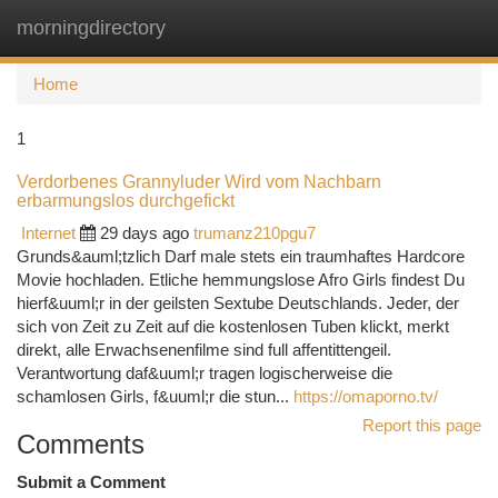
morningdirectory
Togg
navi
Home
1
Verdorbenes Grannyluder Wird vom Nachbarn
erbarmungslos durchgefickt
Internet
29 days ago
trumanz210pgu7
Grunds&auml;tzlich Darf male stets ein traumhaftes Hardcore
Movie hochladen. Etliche hemmungslose Afro Girls findest Du
hierf&uuml;r in der geilsten Sextube Deutschlands. Jeder, der
sich von Zeit zu Zeit auf die kostenlosen Tuben klickt, merkt
direkt, alle Erwachsenenfilme sind full affentittengeil.
Verantwortung daf&uuml;r tragen logischerweise die
schamlosen Girls, f&uuml;r die stun...
https://omaporno.tv/
Report this page
Comments
Submit a Comment