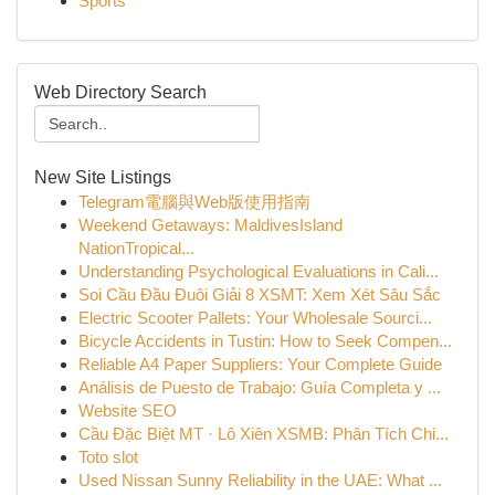
Sports
Web Directory Search
New Site Listings
Telegram電腦與Web版使用指南
Weekend Getaways: MaldivesIsland
NationTropical...
Understanding Psychological Evaluations in Cali...
Soi Cầu Đầu Đuôi Giải 8 XSMT: Xem Xét Sâu Sắc
Electric Scooter Pallets: Your Wholesale Sourci...
Bicycle Accidents in Tustin: How to Seek Compen...
Reliable A4 Paper Suppliers: Your Complete Guide
Análisis de Puesto de Trabajo: Guía Completa y ...
Website SEO
Cầu Đặc Biệt MT · Lô Xiên XSMB: Phân Tích Chi...
Toto slot
Used Nissan Sunny Reliability in the UAE: What ...