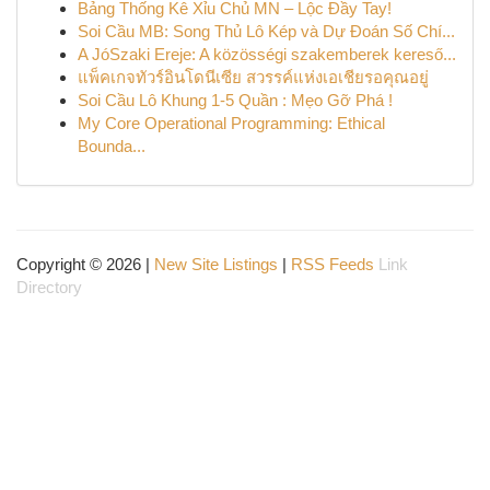
Bảng Thống Kê Xỉu Chủ MN – Lộc Đầy Tay!
Soi Cầu MB: Song Thủ Lô Kép và Dự Đoán Số Chí...
A JóSzaki Ereje: A közösségi szakemberek kereső...
แพ็คเกจทัวร์อินโดนีเซีย สวรรค์แห่งเอเชียรอคุณอยู่
Soi Cầu Lô Khung 1-5 Quần : Mẹo Gỡ Phá !
My Core Operational Programming: Ethical
Bounda...
Copyright © 2026 |
New Site Listings
|
RSS Feeds
Link
Directory