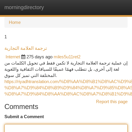
morningdirectory
Togg
navi
Home
1
ترجمة العلامة التجارية
Internet
275 days ago
miles5u11ret2
إن عملية ترجمة العلامة التجارية لا تكمن فقط في تحويل الكلمات من
لغة إلى أخرى، بل تتطلب فهمًا عميقًا للسياقات الثقافية واللغوية
المختلفة التي تميز كل سوق.
https://riyadhtranslation.com/%D8%AA%D8%B1%D8%AC%D9
%D8%A7%D9%84%D8%B9%D9%84%D8%A7%D9%85%D8%A9
%D8%A7%D9%84%D8%AA%D8%AC%D8%A7%D8%B1%D9%8
Report this page
Comments
Submit a Comment