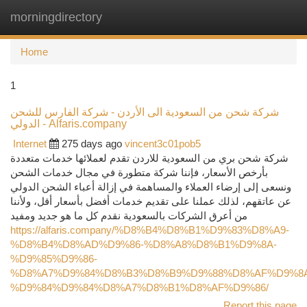
morningdirectory
Togg
navi
Home
1
شركة شحن من السعودية الى الأردن - شركة الفارس للشحن
الدولي - Alfaris.company
Internet
275 days ago
vincent3c01pob5
شركة شحن بري من السعودية للاردن تقدم لعملائها خدمات متعددة
بأرخص الأسعار، فإننا شركة متطورة في مجال خدمات الشحن
ونسعى إلى إرضاء العملاء والمساهمة في إزالة أعباء الشحن الدولي
عن عاتقهم، لذلك عملنا على تقديم خدمات أفضل بأسعار أقل، ولأننا
من أعرق الشركات بالسعودية نقدم كل ما هو جديد ومفيد
https://alfaris.company/%D8%B4%D8%B1%D9%83%D8%A9-
%D8%B4%D8%AD%D9%86-%D8%A8%D8%B1%D9%8A-
%D9%85%D9%86-
%D8%A7%D9%84%D8%B3%D8%B9%D9%88%D8%AF%D9%8
%D9%84%D9%84%D8%A7%D8%B1%D8%AF%D9%86/
Report this page