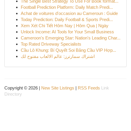
The Single Best Strategy To Use For Book format...
Football Prediction Platform: Daily Match Predi...
Achat de voitures d'occasion au Cameroun : Guide
Today Prediction: Daily Football & Sports Predi...
Xem Xét Chi Tiết Hôm Nay | Hôm Qua | Ngày
Unlock Income: AI Tools for Your Small Business
Cameroon's Emerging Star: Nation's Leading Char...
Top Rated Driveway Specialists
Cầu Lô Khung: Bí Quyết Soi Bảng Cầu VIP Hợp...
اشتراك سمارترز: عالم الالعاب مفتوح لك
Copyright © 2026 |
New Site Listings
|
RSS Feeds
Link
Directory