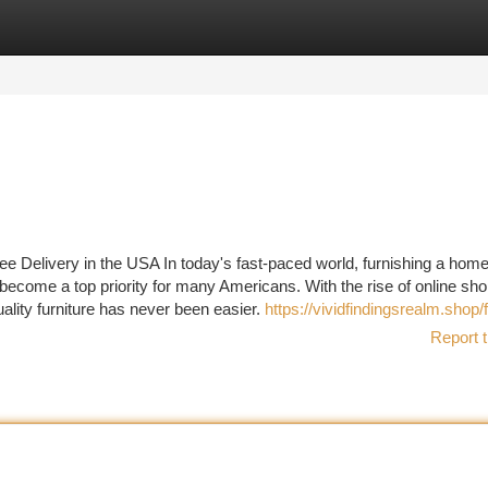
tegories
Register
Login
ee Delivery in the USA In today's fast-paced world, furnishing a home
 become a top priority for many Americans. With the rise of online sh
lity furniture has never been easier.
https://vividfindingsrealm.shop/f
Report t