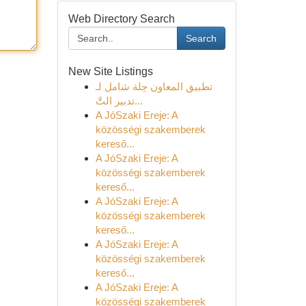
Web Directory Search
Search
New Site Listings
تطبيق المعاون حِلة شامل لـ
تدبير التَّ...
A JóSzaki Ereje: A
közösségi szakemberek
kereső...
A JóSzaki Ereje: A
közösségi szakemberek
kereső...
A JóSzaki Ereje: A
közösségi szakemberek
kereső...
A JóSzaki Ereje: A
közösségi szakemberek
kereső...
A JóSzaki Ereje: A
közösségi szakemberek