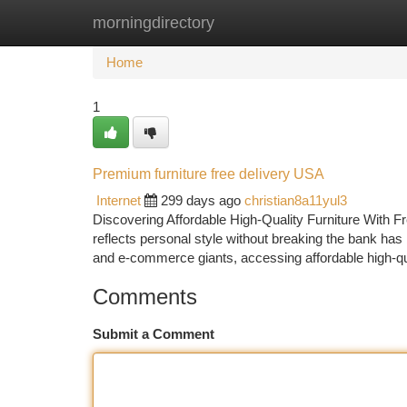
morningdirectory
Home
New Site Listings
Add Site
Ca
Home
1
Premium furniture free delivery USA
Internet
299 days ago
christian8a11yul3
Discovering Affordable High-Quality Furniture With Fr
reflects personal style without breaking the bank has
and e-commerce giants, accessing affordable high-qua
Comments
Submit a Comment