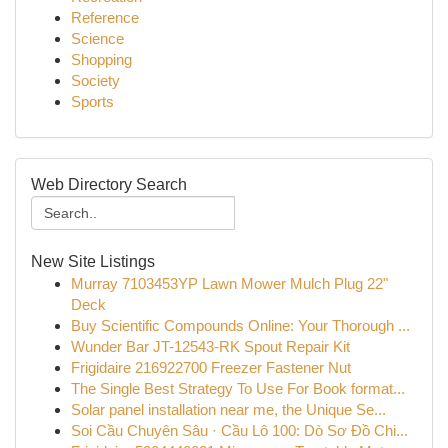
Reference
Science
Shopping
Society
Sports
Web Directory Search
New Site Listings
Murray 7103453YP Lawn Mower Mulch Plug 22"
Deck
Buy Scientific Compounds Online: Your Thorough ...
Wunder Bar JT-12543-RK Spout Repair Kit
Frigidaire 216922700 Freezer Fastener Nut
The Single Best Strategy To Use For Book format...
Solar panel installation near me, the Unique Se...
Soi Cầu Chuyên Sâu · Cầu Lô 100: Dò Sơ Đồ Chi...