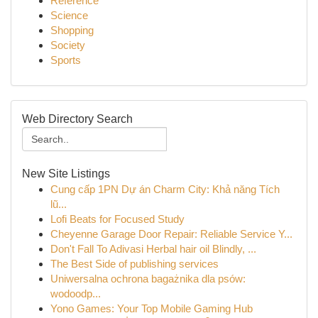
Reference
Science
Shopping
Society
Sports
Web Directory Search
New Site Listings
Cung cấp 1PN Dự án Charm City: Khả năng Tích
lũ...
Lofi Beats for Focused Study
Cheyenne Garage Door Repair: Reliable Service Y...
Don't Fall To Adivasi Herbal hair oil Blindly, ...
The Best Side of publishing services
Uniwersalna ochrona bagażnika dla psów:
wodoodp...
Yono Games: Your Top Mobile Gaming Hub