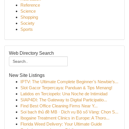
Reference
Science
Shopping
Society
Sports
Web Directory Search
New Site Listings
IPTV: The Ultimate Complete Beginner’s Newbie’s...
Slot Gacor Terpercaya: Panduan & Tips Menang!
Latidos en Terciopelo: Una Noche de Intimidad
SIAP4DI: The Gateway to Digital Participatio...
Find Best Office Cleaning Firms Near Y...
Soi bạch thủ đề MB · Dịch vụ Bộ số Vàng: Chọn S...
Ibogaine Treatment Clinics in Europe: A Thoro...
Florida Weed Delivery: Your Ultimate Guide