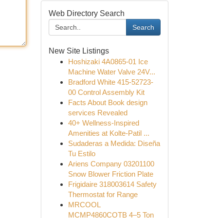
Web Directory Search
Search
New Site Listings
Hoshizaki 4A0865-01 Ice
Machine Water Valve 24V...
Bradford White 415-52723-
00 Control Assembly Kit
Facts About Book design
services Revealed
40+ Wellness-Inspired
Amenities at Kolte-Patil ...
Sudaderas a Medida: Diseña
Tu Estilo
Ariens Company 03201100
Snow Blower Friction Plate
Frigidaire 318003614 Safety
Thermostat for Range
MRCOOL
MCMP4860COTB 4–5 Ton