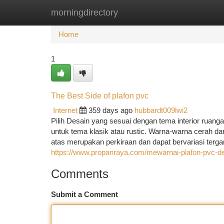
morningdirectory
Home
New Site Listings
Add Site
Ca
Home
1
The Best Side of plafon pvc
Internet
359 days ago
hubbardt009lwi2
Pilih Desain yang sesuai dengan tema interior ruan
untuk tema klasik atau rustic. Warna-warna cerah dan 
atas merupakan perkiraan dan dapat bervariasi tergant
https://www.propanraya.com/mewarnai-plafon-pvc-d
Comments
Submit a Comment