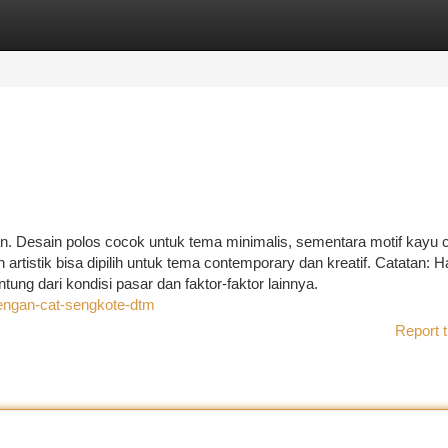
tegories
Register
Login
gan. Desain polos cocok untuk tema minimalis, sementara motif kayu
artistik bisa dipilih untuk tema contemporary dan kreatif. Catatan: H
ung dari kondisi pasar dan faktor-faktor lainnya.
engan-cat-sengkote-dtm
Report t