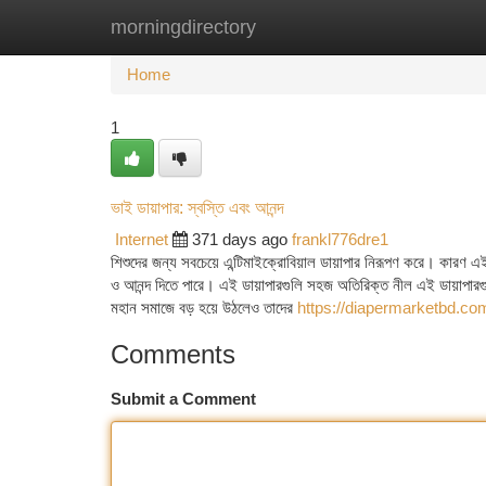
morningdirectory
Home
New Site Listings
Add Site
Ca
Home
1
ভাই ডায়াপার: স্বস্তি এবং আনন্দ
Internet
371 days ago
frankl776dre1
শিশুদের জন্য সবচেয়ে এন্টিমাইক্রোবিয়াল ডায়াপার নিরূপণ করে। কারণ এই 
ও আনন্দ দিতে পারে। এই ডায়াপারগুলি সহজ অতিরিক্ত নীল এই ডায়াপারগুলো ব
মহান সমাজে বড় হয়ে উঠলেও তাদের
https://diapermarketbd.co
Comments
Submit a Comment