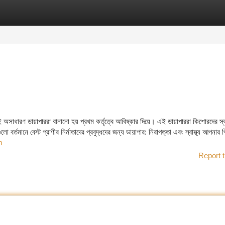
tegories
Register
Login
অসাধারণ ডায়াপাররা বানানো হয় প্রথম কর্তৃত্বে আবিষ্কার দিয়ে। এই ডায়াপাররা কিশোরদের স্
র্তমানে বেস্ট প্রাণীর নির্মাতাদের প্রবুদ্ধদের জন্য ডায়াপার: নিরাপত্তা এবং স্বাস্থ্য আপনার 
m
Report t