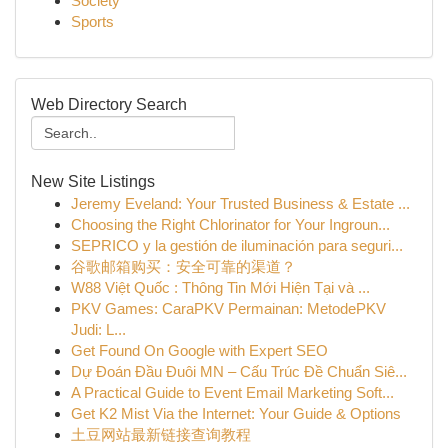
Society
Sports
Web Directory Search
New Site Listings
Jeremy Eveland: Your Trusted Business & Estate ...
Choosing the Right Chlorinator for Your Ingroun...
SEPRICO y la gestión de iluminación para seguri...
谷歌邮箱购买：安全可靠的渠道？
W88 Việt Quốc : Thông Tin Mới Hiện Tại và ...
PKV Games: CaraPKV Permainan: MetodePKV
Judi: L...
Get Found On Google with Expert SEO
Dự Đoán Đầu Đuôi MN – Cấu Trúc Đề Chuẩn Siê...
A Practical Guide to Event Email Marketing Soft...
Get K2 Mist Via the Internet: Your Guide & Options
土豆网站最新链接查询教程