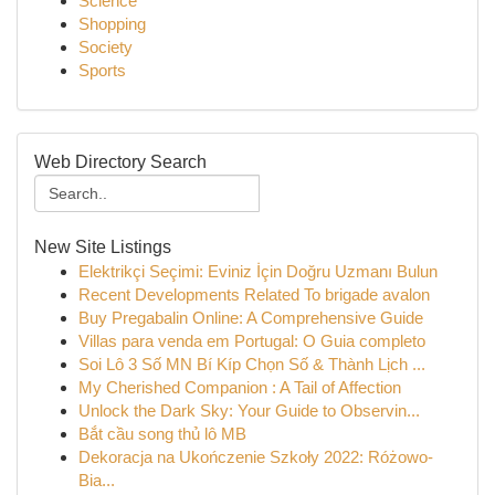
Science
Shopping
Society
Sports
Web Directory Search
New Site Listings
Elektrikçi Seçimi: Eviniz İçin Doğru Uzmanı Bulun
Recent Developments Related To brigade avalon
Buy Pregabalin Online: A Comprehensive Guide
Villas para venda em Portugal: O Guia completo
Soi Lô 3 Số MN Bí Kíp Chọn Số & Thành Lịch ...
My Cherished Companion : A Tail of Affection
Unlock the Dark Sky: Your Guide to Observin...
Bắt cầu song thủ lô MB
Dekoracja na Ukończenie Szkoły 2022: Różowo-
Bia...