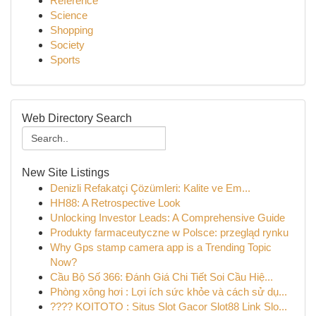
Reference
Science
Shopping
Society
Sports
Web Directory Search
New Site Listings
Denizli Refakatçi Çözümleri: Kalite ve Em...
HH88: A Retrospective Look
Unlocking Investor Leads: A Comprehensive Guide
Produkty farmaceutyczne w Polsce: przegląd rynku
Why Gps stamp camera app is a Trending Topic
Now?
Cầu Bộ Số 366: Đánh Giá Chi Tiết Soi Cầu Hiệ...
Phòng xông hơi : Lợi ích sức khỏe và cách sử dụ...
???? KOITOTO : Situs Slot Gacor Slot88 Link Slo...