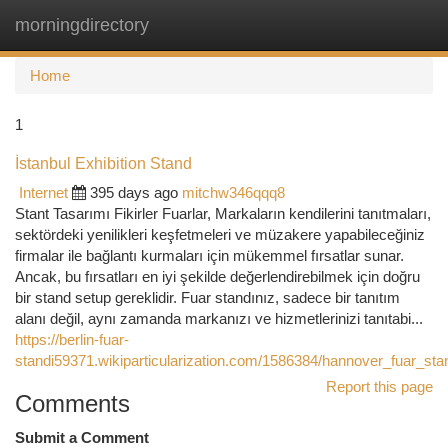
morningdirectory
Togg
navi
Home
1
İstanbul Exhibition Stand
Internet
395 days ago
mitchw346qqq8
Stant Tasarımı Fikirler Fuarlar, Markaların kendilerini tanıtmaları,
sektördeki yenilikleri keşfetmeleri ve müzakere yapabileceğiniz
firmalar ile bağlantı kurmaları için mükemmel fırsatlar sunar.
Ancak, bu fırsatları en iyi şekilde değerlendirebilmek için doğru
bir stand setup gereklidir. Fuar standınız, sadece bir tanıtım
alanı değil, aynı zamanda markanızı ve hizmetlerinizi tanıtabi...
https://berlin-fuar-
standi59371.wikiparticularization.com/1586384/hannover_fuar_sta
Report this page
Comments
Submit a Comment