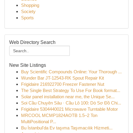
Shopping
Society
Sports
Web Directory Search
New Site Listings
Buy Scientific Compounds Online: Your Thorough ...
Wunder Bar JT-12543-RK Spout Repair Kit
Frigidaire 216922700 Freezer Fastener Nut
The Single Best Strategy To Use For Book format...
Solar panel installation near me, the Unique Se...
Soi Cầu Chuyên Sâu · Cầu Lô 100: Dò Sơ Đồ Chi...
Frigidaire 5304440021 Microwave Turntable Motor
MRCOOL MCMP1824AOTB 1.5–2 Ton
MultiPositional P...
Bu İstanbul'da Ev taşıma Taşımacılık Hizmeti...