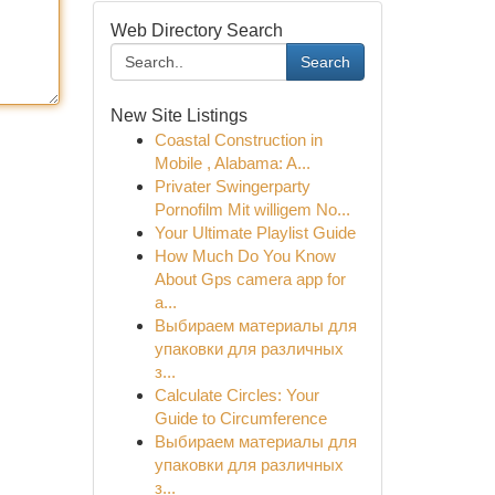
Web Directory Search
Search
New Site Listings
Coastal Construction in
Mobile , Alabama: A...
Privater Swingerparty
Pornofilm Mit willigem No...
Your Ultimate Playlist Guide
How Much Do You Know
About Gps camera app for
a...
Выбираем материалы для
упаковки для различных
з...
Calculate Circles: Your
Guide to Circumference
Выбираем материалы для
упаковки для различных
з...