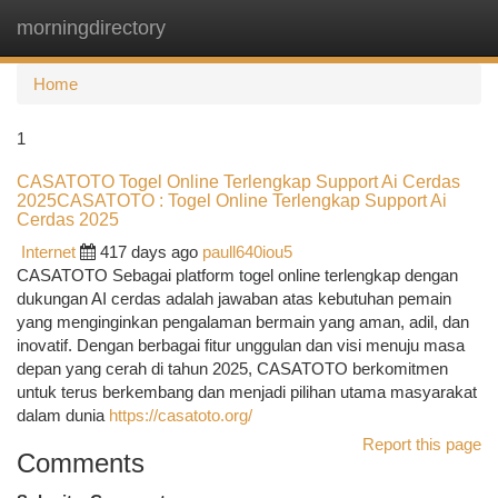
morningdirectory
Togg
navi
Home
1
CASATOTO Togel Online Terlengkap Support Ai Cerdas
2025CASATOTO : Togel Online Terlengkap Support Ai
Cerdas 2025
Internet
417 days ago
paull640iou5
CASATOTO Sebagai platform togel online terlengkap dengan
dukungan AI cerdas adalah jawaban atas kebutuhan pemain
yang menginginkan pengalaman bermain yang aman, adil, dan
inovatif. Dengan berbagai fitur unggulan dan visi menuju masa
depan yang cerah di tahun 2025, CASATOTO berkomitmen
untuk terus berkembang dan menjadi pilihan utama masyarakat
dalam dunia
https://casatoto.org/
Report this page
Comments