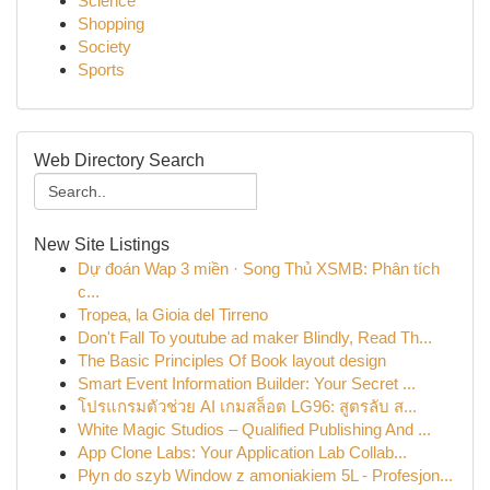
Science
Shopping
Society
Sports
Web Directory Search
New Site Listings
Dự đoán Wap 3 miền · Song Thủ XSMB: Phân tích
c...
Tropea, la Gioia del Tirreno
Don't Fall To youtube ad maker Blindly, Read Th...
The Basic Principles Of Book layout design
Smart Event Information Builder: Your Secret ...
โปรแกรมตัวช่วย AI เกมสล็อต LG96: สูตรลับ ส...
White Magic Studios – Qualified Publishing And ...
App Clone Labs: Your Application Lab Collab...
Płyn do szyb Window z amoniakiem 5L - Profesjon...