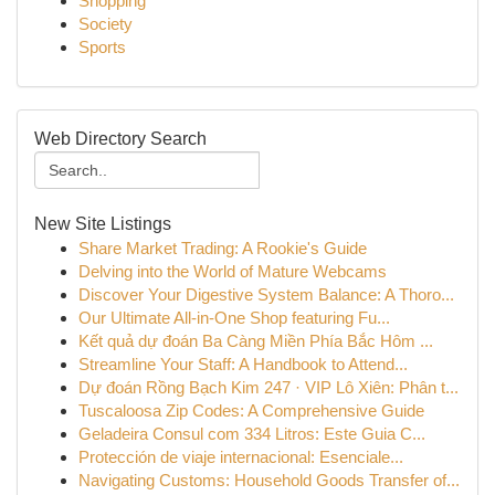
Shopping
Society
Sports
Web Directory Search
New Site Listings
Share Market Trading: A Rookie's Guide
Delving into the World of Mature Webcams
Discover Your Digestive System Balance: A Thoro...
Our Ultimate All-in-One Shop featuring Fu...
Kết quả dự đoán Ba Càng Miền Phía Bắc Hôm ...
Streamline Your Staff: A Handbook to Attend...
Dự đoán Rồng Bạch Kim 247 · VIP Lô Xiên: Phân t...
Tuscaloosa Zip Codes: A Comprehensive Guide
Geladeira Consul com 334 Litros: Este Guia C...
Protección de viaje internacional: Esenciale...
Navigating Customs: Household Goods Transfer of...