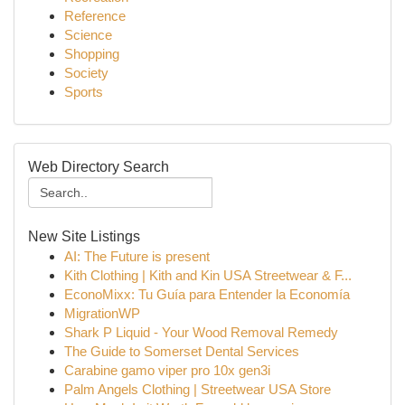
Reference
Science
Shopping
Society
Sports
Web Directory Search
New Site Listings
AI: The Future is present
Kith Clothing | Kith and Kin USA Streetwear & F...
EconoMixx: Tu Guía para Entender la Economía
MigrationWP
Shark P Liquid - Your Wood Removal Remedy
The Guide to Somerset Dental Services
Carabine gamo viper pro 10x gen3i
Palm Angels Clothing | Streetwear USA Store