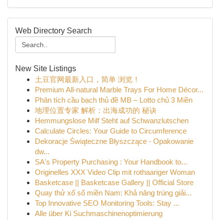
Web Directory Search
New Site Listings
土豆官网最新入口，简单 浏览！
Premium All-natural Marble Trays For Home Décor...
Phân tích cầu bạch thủ đề MB – Lotto chủ 3 Miền
地理位置专家 解析：出海成功的 秘诀
Hemmungslose Milf Steht auf Schwanzlutschen
Calculate Circles: Your Guide to Circumference
Dekoracje Świąteczne Błyszczące - Opakowanie
dw...
SA's Property Purchasing : Your Handbook to...
Originelles XXX Video Clip mit rothaariger Woman
Basketcase || Basketcase Gallery || Official Store
Quay thử xổ số miền Nam: Khả năng trúng giải...
Top Innovative SEO Monitoring Tools: Stay ...
Alle über Ki Suchmaschinenoptimierung