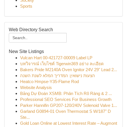
Society
Sports
Web Directory Search
New Site Listings
Vulcan Hart 00-421727-00009 Label LP
บทวิจารณ์ เว็บไซต์ Tigerwin369 อย่าง ละเอียด
Bakers Pride M2140A Oven Ignitor 24V 29" Lead 2...
הצעות נישואין: המדריך המלא לשנת השנה
Heatco Hmpse-Y35-Flame Rod
Website Analysis
Bảng Dự Đoán XSMB: Phân Tích Rõ Ràng & 2 ...
Professional SEO Services For Business Growth
Parker Hannifin GP207-120/240V Solenoid Valve 1...
Garland G0894-01 Oven Thermostat S W/187" D
Ste...
Gold Loan Online at Lowest Interest Rate – Augmont