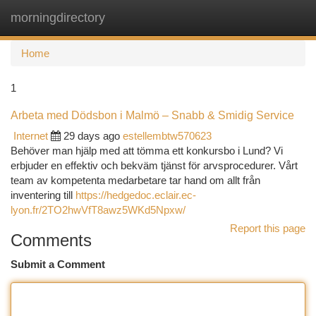
morningdirectory
Togg
navi
Home
1
Arbeta med Dödsbon i Malmö – Snabb & Smidig Service
Internet
29 days ago
estellembtw570623
Behöver man hjälp med att tömma ett konkursbo i Lund? Vi
erbjuder en effektiv och bekväm tjänst för arvsprocedurer. Vårt
team av kompetenta medarbetare tar hand om allt från
inventering till
https://hedgedoc.eclair.ec-
lyon.fr/2TO2hwVfT8awz5WKd5Npxw/
Report this page
Comments
Submit a Comment