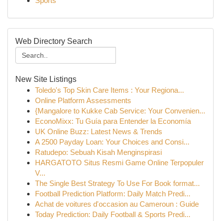
Sports
Web Directory Search
New Site Listings
Toledo's Top Skin Care Items : Your Regiona...
Online Platform Assessments
{Mangalore to Kukke Cab Service: Your Convenien...
EconoMixx: Tu Guía para Entender la Economía
UK Online Buzz: Latest News & Trends
A 2500 Payday Loan: Your Choices and Consi...
Ratudepo: Sebuah Kisah Menginspirasi
HARGATOTO Situs Resmi Game Online Terpopuler
V...
The Single Best Strategy To Use For Book format...
Football Prediction Platform: Daily Match Predi...
Achat de voitures d'occasion au Cameroun : Guide
Today Prediction: Daily Football & Sports Predi...