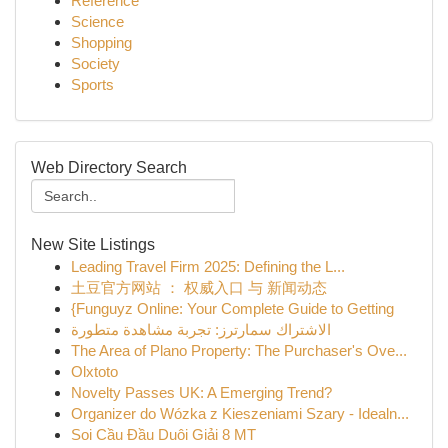
Reference
Science
Shopping
Society
Sports
Web Directory Search
New Site Listings
Leading Travel Firm 2025: Defining the L...
土豆官方网站 ： 权威入口 与 新闻动态
{Funguyz Online: Your Complete Guide to Getting
الاشتراك سمارترز: تجربة مشاهدة متطورة
The Area of Plano Property: The Purchaser's Ove...
Olxtoto
Novelty Passes UK: A Emerging Trend?
Organizer do Wózka z Kieszeniami Szary - Idealn...
Soi Cầu Đầu Duôi Giải 8 MT