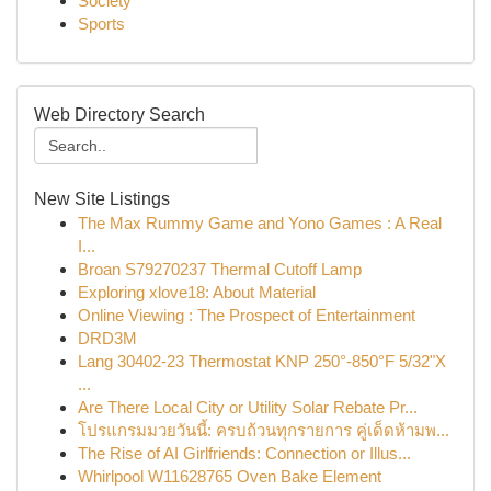
Society
Sports
Web Directory Search
New Site Listings
The Max Rummy Game and Yono Games : A Real
I...
Broan S79270237 Thermal Cutoff Lamp
Exploring xlove18: About Material
Online Viewing : The Prospect of Entertainment
DRD3M
Lang 30402-23 Thermostat KNP 250°-850°F 5/32"X
...
Are There Local City or Utility Solar Rebate Pr...
โปรแกรมมวยวันนี้: ครบถ้วนทุกรายการ คู่เด็ดห้ามพ...
The Rise of AI Girlfriends: Connection or Illus...
Whirlpool W11628765 Oven Bake Element