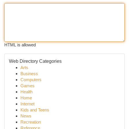
HTML is allowed
Web Directory Categories
Arts
Business
Computers
Games
Health
Home
Internet
Kids and Teens
News
Recreation
Reference