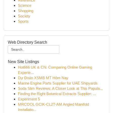
Reference
Science
Shopping
Society
Sports
Web Directory Search
New Site Listings
Hot666 UK & CN: Comparing Online Gaming
Experie...
Dự Đoán XSMB MT Hôm Nay
Marine Engine Parts Supplier for UAE Shipyards
Soda Slim Reviews: A Closer Look at This Popula...
Finding the Right Botanical Extracts Supplier: ...
Experiment 5
MRCOOL GCIK-CL2T-AM Angled Manifold
Installatio...