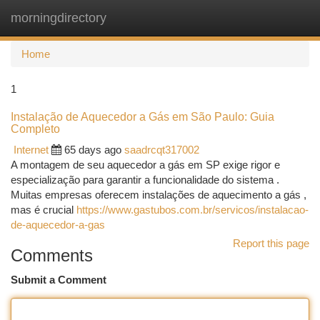
morningdirectory
Togg
navi
Home
1
Instalação de Aquecedor a Gás em São Paulo: Guia
Completo
Internet
65 days ago
saadrcqt317002
A montagem de seu aquecedor a gás em SP exige rigor e
especialização para garantir a funcionalidade do sistema .
Muitas empresas oferecem instalações de aquecimento a gás ,
mas é crucial
https://www.gastubos.com.br/servicos/instalacao-
de-aquecedor-a-gas
Report this page
Comments
Submit a Comment