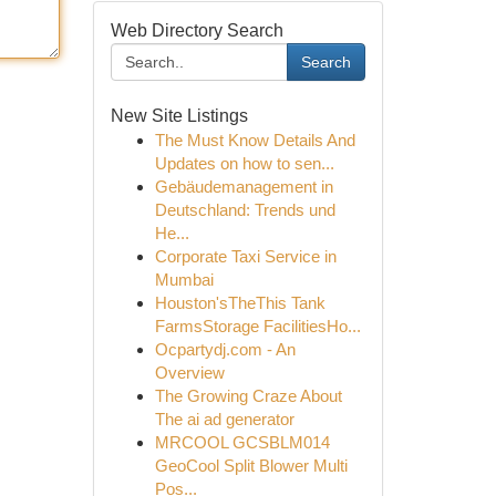
Web Directory Search
Search
New Site Listings
The Must Know Details And
Updates on how to sen...
Gebäudemanagement in
Deutschland: Trends und
He...
Corporate Taxi Service in
Mumbai
Houston'sTheThis Tank
FarmsStorage FacilitiesHo...
Ocpartydj.com - An
Overview
The Growing Craze About
The ai ad generator
MRCOOL GCSBLM014
GeoCool Split Blower Multi
Pos...