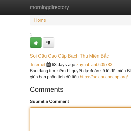
morningdirectory
Home
New Site Listings
Add Site
Ca
Home
1
Soi Cầu Cao Cấp Bạch Thu Miền Bắc
Internet
63 days ago
zaynablanb609783
Bạn đang tìm kiếm bí quyết dự đoán số lô đề miền B
giúp bạn phân tích dữ liệu
https://soicaucaocap.org/
Comments
Submit a Comment