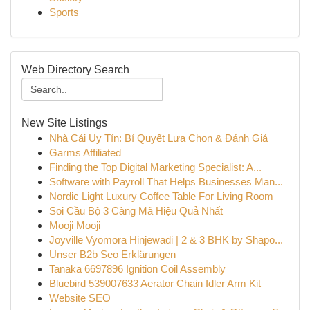
Sports
Web Directory Search
New Site Listings
Nhà Cái Uy Tín: Bí Quyết Lựa Chọn & Đánh Giá
Garms Affiliated
Finding the Top Digital Marketing Specialist: A...
Software with Payroll That Helps Businesses Man...
Nordic Light Luxury Coffee Table For Living Room
Soi Cầu Bộ 3 Càng Mã Hiệu Quả Nhất
Mooji Mooji
Joyville Vyomora Hinjewadi | 2 & 3 BHK by Shapo...
Unser B2b Seo Erklärungen
Tanaka 6697896 Ignition Coil Assembly
Bluebird 539007633 Aerator Chain Idler Arm Kit
Website SEO