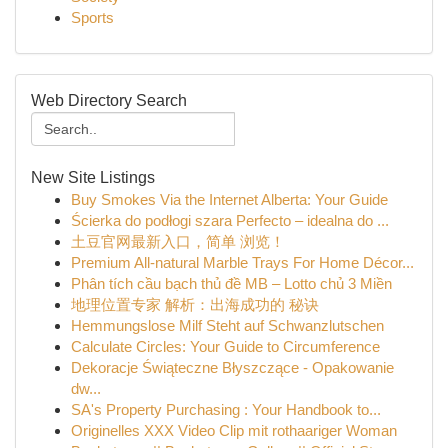
Sports
Web Directory Search
New Site Listings
Buy Smokes Via the Internet Alberta: Your Guide
Ścierka do podłogi szara Perfecto – idealna do ...
土豆官网最新入口，简单 浏览！
Premium All-natural Marble Trays For Home Décor...
Phân tích cầu bạch thủ đề MB – Lotto chủ 3 Miền
地理位置专家 解析：出海成功的 秘诀
Hemmungslose Milf Steht auf Schwanzlutschen
Calculate Circles: Your Guide to Circumference
Dekoracje Świąteczne Błyszczące - Opakowanie
dw...
SA's Property Purchasing : Your Handbook to...
Originelles XXX Video Clip mit rothaariger Woman