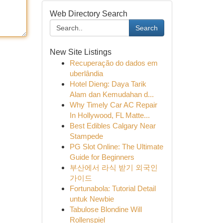
Web Directory Search
Search
New Site Listings
Recuperação do dados em
uberlândia
Hotel Dieng: Daya Tarik
Alam dan Kemudahan d...
Why Timely Car AC Repair
In Hollywood, FL Matte...
Best Edibles Calgary Near
Stampede
PG Slot Online: The Ultimate
Guide for Beginners
부산에서 라식 받기 외국인
가이드
Fortunabola: Tutorial Detail
untuk Newbie
Tabulose Blondine Will
Rollenspiel