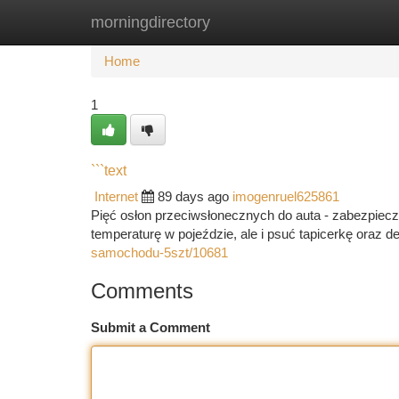
morningdirectory
Home
New Site Listings
Add Site
Ca
Home
1
```text
Internet
89 days ago
imogenruel625861
Pięć osłon przeciwsłonecznych do auta - zabezpiec
temperaturę w pojeździe, ale i psuć tapicerkę oraz d
samochodu-5szt/10681
Comments
Submit a Comment