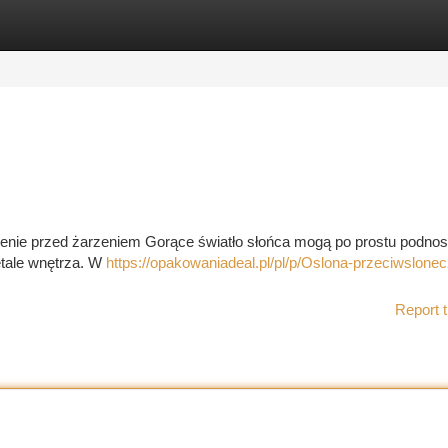
tegories
Register
Login
zenie przed żarzeniem Gorące światło słońca mogą po prostu podnos
etale wnętrza. W
https://opakowaniadeal.pl/pl/p/Oslona-przeciwslone
Report t