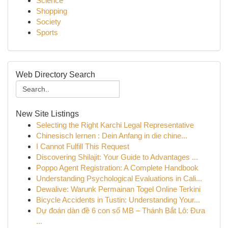
Science
Shopping
Society
Sports
Web Directory Search
New Site Listings
Selecting the Right Karchi Legal Representative
Chinesisch lernen : Dein Anfang in die chine...
I Cannot Fulfill This Request
Discovering Shilajit: Your Guide to Advantages ...
Poppo Agent Registration: A Complete Handbook
Understanding Psychological Evaluations in Cali...
Dewalive: Warunk Permainan Togel Online Terkini
Bicycle Accidents in Tustin: Understanding Your...
Dự đoán dàn đề 6 con số MB – Thánh Bắt Lô: Đưa
...