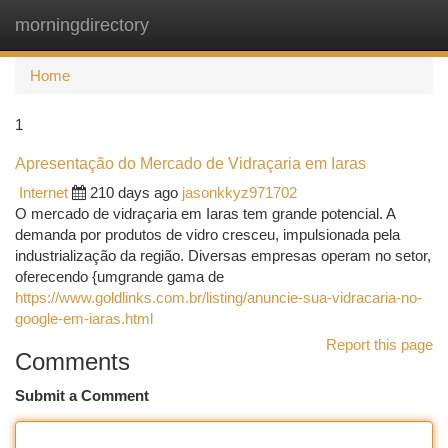
morningdirectory
Togg
navi
Home
1
Apresentação do Mercado de Vidraçaria em Iaras
Internet
210 days ago
jasonkkyz971702
O mercado de vidraçaria em Iaras tem grande potencial. A
demanda por produtos de vidro cresceu, impulsionada pela
industrialização da região. Diversas empresas operam no setor,
oferecendo {umgrande gama de
https://www.goldlinks.com.br/listing/anuncie-sua-vidracaria-no-
google-em-iaras.html
Report this page
Comments
Submit a Comment