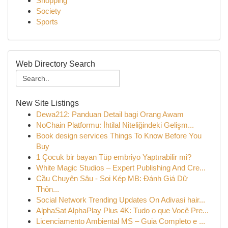
Shopping
Society
Sports
Web Directory Search
New Site Listings
Dewa212: Panduan Detail bagi Orang Awam
NoChain Platformu: İhtilal Niteliğindeki Gelişm...
Book design services Things To Know Before You
Buy
1 Çocuk bir bayan Tüp embriyo Yaptırabilir mi?
White Magic Studios – Expert Publishing And Cre...
Cầu Chuyên Sâu - Soi Kép MB: Đánh Giá Dữ
Thôn...
Social Network Trending Updates On Adivasi hair...
AlphaSat AlphaPlay Plus 4K: Tudo o que Você Pre...
Licenciamento Ambiental MS – Guia Completo e ...